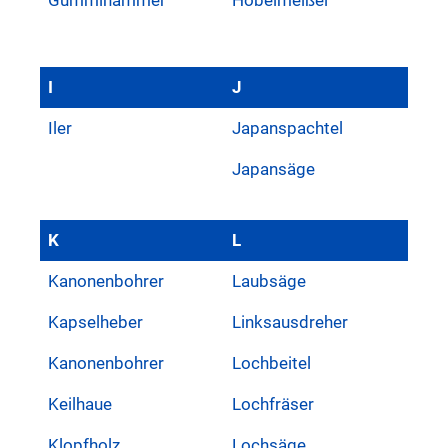
I
J
Iler
Japanspachtel
Japansäge
K
L
Kanonenbohrer
Laubsäge
Kapselheber
Linksausdreher
Kanonenbohrer
Lochbeitel
Keilhaue
Lochfräser
Klopfholz
Lochsäge