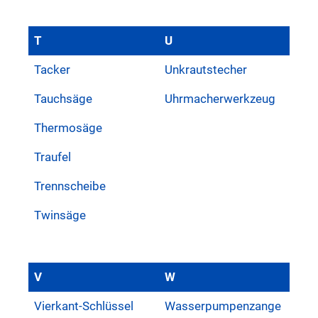
T
U
Tacker
Unkrautstecher
Tauchsäge
Uhrmacherwerkzeug
Thermosäge
Traufel
Trennscheibe
Twinsäge
V
W
Vierkant-Schlüssel
Wasserpumpenzange